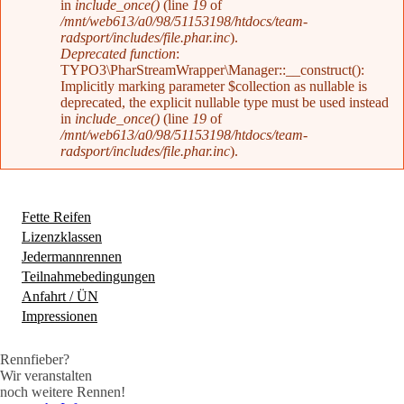
in
include_once()
(line
19
of
/mnt/web613/a0/98/51153198/htdocs/team-
radsport/includes/file.phar.inc
).
Deprecated function
:
TYPO3\PharStreamWrapper\Manager::__construct():
Implicitly marking parameter $collection as nullable is
deprecated, the explicit nullable type must be used instead
in
include_once()
(line
19
of
/mnt/web613/a0/98/51153198/htdocs/team-
radsport/includes/file.phar.inc
).
Fette Reifen
Lizenzklassen
Jedermannrennen
Teilnahmebedingungen
Anfahrt / ÜN
Impressionen
(aktiver Reiter)
Rennfieber?
Wir veranstalten
noch weitere Rennen!