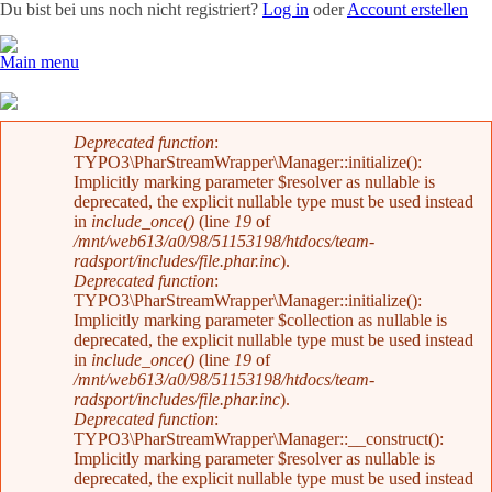
Du bist bei uns noch nicht registriert?
Log in
oder
Account erstellen
Main menu
Team
News
Radevents
Angebote
Shop
Kontakt
Fehlermeldung
Deprecated function
:
TYPO3\PharStreamWrapper\Manager::initialize():
Implicitly marking parameter $resolver as nullable is
deprecated, the explicit nullable type must be used instead
in
include_once()
(line
19
of
/mnt/web613/a0/98/51153198/htdocs/team-
radsport/includes/file.phar.inc
).
Deprecated function
:
TYPO3\PharStreamWrapper\Manager::initialize():
Implicitly marking parameter $collection as nullable is
deprecated, the explicit nullable type must be used instead
in
include_once()
(line
19
of
/mnt/web613/a0/98/51153198/htdocs/team-
radsport/includes/file.phar.inc
).
Deprecated function
:
TYPO3\PharStreamWrapper\Manager::__construct():
Implicitly marking parameter $resolver as nullable is
deprecated, the explicit nullable type must be used instead