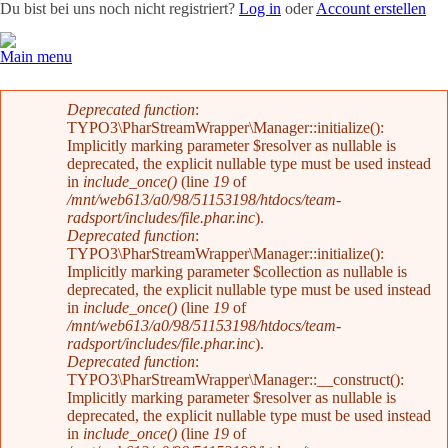
Du bist bei uns noch nicht registriert?
Log in
oder
Account erstellen
Main menu
Team
News
Radevents
Angebote
Shop
Kontakt
Fehlermeldung
Deprecated function
:
TYPO3\PharStreamWrapper\Manager::initialize():
Implicitly marking parameter $resolver as nullable is
deprecated, the explicit nullable type must be used instead
in
include_once()
(line
19
of
/mnt/web613/a0/98/51153198/htdocs/team-
radsport/includes/file.phar.inc
).
Deprecated function
:
TYPO3\PharStreamWrapper\Manager::initialize():
Implicitly marking parameter $collection as nullable is
deprecated, the explicit nullable type must be used instead
in
include_once()
(line
19
of
/mnt/web613/a0/98/51153198/htdocs/team-
radsport/includes/file.phar.inc
).
Deprecated function
:
TYPO3\PharStreamWrapper\Manager::__construct():
Implicitly marking parameter $resolver as nullable is
deprecated, the explicit nullable type must be used instead
in
include_once()
(line
19
of