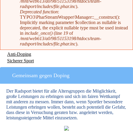
/mnt/web613/a0/98/51153198/htdocs/team-
radsport/includes/file.phar.inc
).
Deprecated function
:
TYPO3\PharStreamWrapper\Manager::__construct():
Implicitly marking parameter $collection as nullable is
deprecated, the explicit nullable type must be used instead
in
include_once()
(line
19
of
/mnt/web613/a0/98/51153198/htdocs/team-
radsport/includes/file.phar.inc
).
Anti-Doping
(aktiver Reiter)
Sicherer Sport
Gemeinsam gegen Doping
Der Radsport bietet für alle Altersgruppen die Möglichkeit,
große Leistungen zu erbringen und sich im fairen Wettkampf
mit anderen zu messen. Immer dann, wenn Sportler besondere
Leistungen erbringen wollen, besteht auch potentiell die Gefahr,
dass diese in Versuchung geraten bzw. angeleitet werden,
leistungssteigernde Mittel einzusetzen.