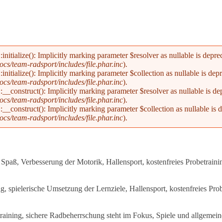
alize(): Implicitly marking parameter $resolver as nullable is deprecat
s/team-radsport/includes/file.phar.inc
).
alize(): Implicitly marking parameter $collection as nullable is deprec
s/team-radsport/includes/file.phar.inc
).
nstruct(): Implicitly marking parameter $resolver as nullable is depre
s/team-radsport/includes/file.phar.inc
).
nstruct(): Implicitly marking parameter $collection as nullable is dep
s/team-radsport/includes/file.phar.inc
).
Spaß, Verbesserung der Motorik, Hallensport, kostenfreies Probetraini
ng, spielerische Umsetzung der Lernziele, Hallensport, kostenfreies Pro
training, sichere Radbeherrschung steht im Fokus, Spiele und allgemeine