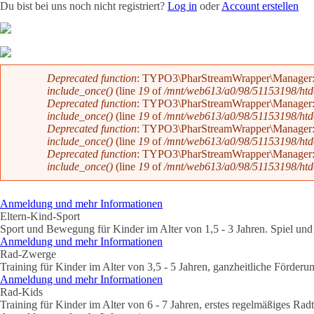
Du bist bei uns noch nicht registriert?
Log in
oder
Account erstellen
Team
News
Radevents
Angebote
Shop
Kontakt
Fehlermeldung
Deprecated function
: TYPO3\PharStreamWrapper\Manager::initi
include_once()
(line
19
of
/mnt/web613/a0/98/51153198/htdoc
Deprecated function
: TYPO3\PharStreamWrapper\Manager::initi
include_once()
(line
19
of
/mnt/web613/a0/98/51153198/htdoc
Deprecated function
: TYPO3\PharStreamWrapper\Manager::__co
include_once()
(line
19
of
/mnt/web613/a0/98/51153198/htdoc
Deprecated function
: TYPO3\PharStreamWrapper\Manager::__co
include_once()
(line
19
of
/mnt/web613/a0/98/51153198/htdoc
Anmeldung und mehr Informationen
Eltern-Kind-Sport
Sport und Bewegung für Kinder im Alter von 1,5 - 3 Jahren. Spiel und 
Anmeldung und mehr Informationen
Rad-Zwerge
Training für Kinder im Alter von 3,5 - 5 Jahren, ganzheitliche Förderu
Anmeldung und mehr Informationen
Rad-Kids
Training für Kinder im Alter von 6 - 7 Jahren, erstes regelmäßiges Rad