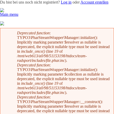
Du bist bei uns noch nicht registriert?
Log in
oder
Account erstellen
Main menu
Team
News
Radevents
Angebote
Shop
Kontakt
Fehlermeldung
Deprecated function
:
TYPO3\PharStreamWrapper\Manager::initialize():
Implicitly marking parameter $resolver as nullable is
deprecated, the explicit nullable type must be used instead
in
include_once()
(line
19
of
/mnt/web613/a0/98/51153198/htdocs/team-
radsport/includes/file.phar.inc
).
Deprecated function
:
TYPO3\PharStreamWrapper\Manager::initialize():
Implicitly marking parameter $collection as nullable is
deprecated, the explicit nullable type must be used instead
in
include_once()
(line
19
of
/mnt/web613/a0/98/51153198/htdocs/team-
radsport/includes/file.phar.inc
).
Deprecated function
:
TYPO3\PharStreamWrapper\Manager::__construct():
Implicitly marking parameter $resolver as nullable is
deprecated, the explicit nullable type must be used instead