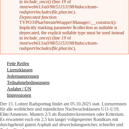
in
include_once()
(line
19
of
/mnt/web613/a0/98/51153198/htdocs/team-
radsport/includes/file.phar.inc
).
Deprecated function
:
TYPO3\PharStreamWrapper\Manager::__construct():
Implicitly marking parameter $collection as nullable is
deprecated, the explicit nullable type must be used instead
in
include_once()
(line
19
of
/mnt/web613/a0/98/51153198/htdocs/team-
radsport/includes/file.phar.inc
).
Fette Reifen
Lizenzklassen
(aktiver Reiter)
Jedermannrennen
Teilnahmebedingungen
Anfahrt / ÜN
Impressionen
Der 15. Loitzer Radsporttag findet am 05.10.2025 statt. Lizenzrennen
für alle weiblichen und männlichen Nachwuchsklassen U11-U19,
Elite/Amateure, Masters 2/3 als Rundstreckenrennen oder Kriterium.
Es erwartetet euch ein 2,5 km langer vollgesperrter Rundkurs mit
durchgehend gutem Asphalt auf abwechslungsreicher, schneller und