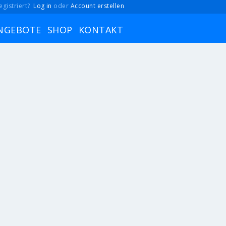
egistriert?
Log in
oder
Account erstellen
NGEBOTE
SHOP
KONTAKT