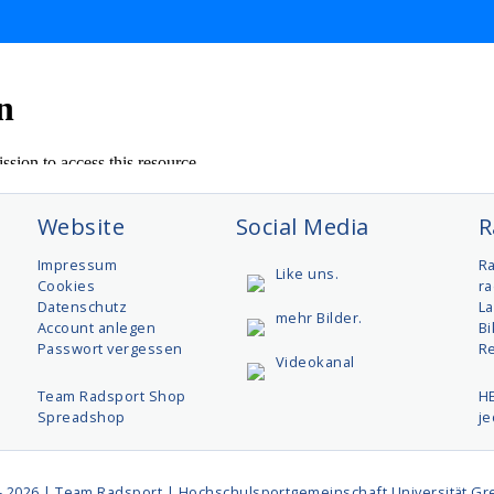
Website
Social Media
R
t
Impressum
R
Like uns.
Cookies
ra
Datenschutz
L
mehr Bilder.
Account anlegen
Bi
Passwort vergessen
R
Videokanal
Team Radsport Shop
H
Spreadshop
j
- 2026 | Team Radsport | Hochschulsportgemeinschaft Universität Gre