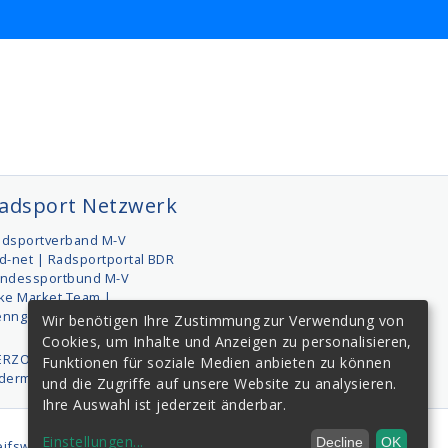
adsport Netzwerk
adsportverband M-V
d-net | Radsportportal BDR
andessportbund M-V
ke Market Team |
enngemeinschaft
Wir benötigen Ihre Zustimmung zur Verwendung von
Cookies, um Inhalte und Anzeigen zu personalisieren,
ERZOG-SPORT | Sportservice
Funktionen für soziale Medien anbieten zu können
edermanntermine.de
und die Zugriffe auf unsere Website zu analysieren.
Ihre Auswahl ist jederzeit änderbar.
Einstellungen
...
Decline
OK
ifswald e.V.