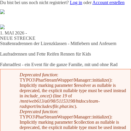
Du bist bei uns noch nicht registriert?
Log in
oder
Account erstellen
Team
News
Radevents
Angebote
Shop
Kontakt
1. MAI 2026 -
NEUE STRECKE
Straßenradrennen der Lizenzklassen - Mitfiebern und Anfeuern
Laufradrennen und Fette Reifen Rennen für Kids
Fahrradfest - ein Event für die ganze Familie, mit und ohne Rad
Fehlermeldung
Deprecated function
:
TYPO3\PharStreamWrapper\Manager::initialize():
Implicitly marking parameter $resolver as nullable is
deprecated, the explicit nullable type must be used instead
in
include_once()
(line
19
of
/mnt/web613/a0/98/51153198/htdocs/team-
radsport/includes/file.phar.inc
).
Deprecated function
:
TYPO3\PharStreamWrapper\Manager::initialize():
Implicitly marking parameter $collection as nullable is
deprecated, the explicit nullable type must be used instead