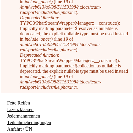
in
include_once()
(line
19
of
/mnt/web613/a0/98/51153198/htdocs/team-
radsport/includes/file.phar.inc
).
Deprecated function
:
TYPO3\PharStreamWrapper\Manager::__construct():
Implicitly marking parameter $resolver as nullable is
deprecated, the explicit nullable type must be used instead
in
include_once()
(line
19
of
/mnt/web613/a0/98/51153198/htdocs/team-
radsport/includes/file.phar.inc
).
Deprecated function
:
TYPO3\PharStreamWrapper\Manager::__construct():
Implicitly marking parameter $collection as nullable is
deprecated, the explicit nullable type must be used instead
in
include_once()
(line
19
of
/mnt/web613/a0/98/51153198/htdocs/team-
radsport/includes/file.phar.inc
).
Fette Reifen
Lizenzklassen
(aktiver Reiter)
Jedermannrennen
Teilnahmebedingungen
Anfahrt / ÜN