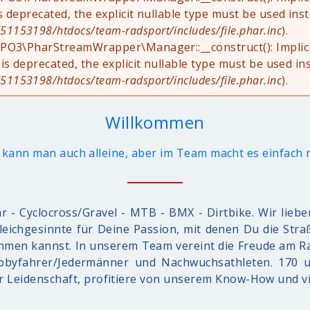
is deprecated, the explicit nullable type must be used ins
1153198/htdocs/team-radsport/includes/file.phar.inc
).
YPO3\PharStreamWrapper\Manager::__construct(): Implic
 is deprecated, the explicit nullable type must be used in
1153198/htdocs/team-radsport/includes/file.phar.inc
).
Willkommen
kann man auch alleine, aber im Team macht es einfach
r - Cyclocross/Gravel - MTB - BMX - Dirtbike. Wir liebe
Gleichgesinnte für Deine Passion, mit denen Du die St
ehmen kannst. In unserem Team vereint die Freude am R
bbyfahrer/Jedermänner und Nachwuchsathleten. 170 u
r Leidenschaft, profitiere von unserem Know-How und vi