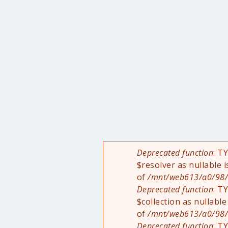
Deprecated function
: T
Fehlermeldung
$resolver as nullable 
of
/mnt/web613/a0/98/5
Deprecated function
: T
$collection as nullable
of
/mnt/web613/a0/98/5
Deprecated function
: T