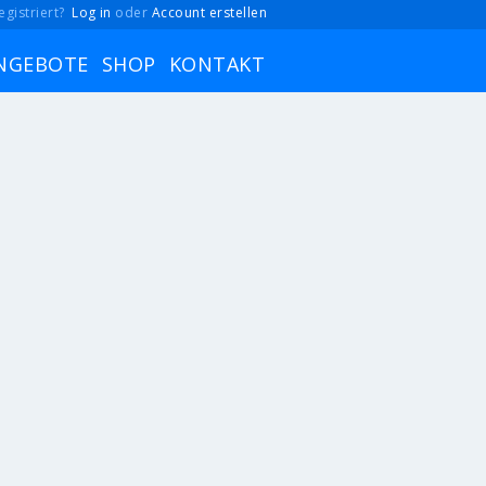
egistriert?
Log in
oder
Account erstellen
NGEBOTE
SHOP
KONTAKT