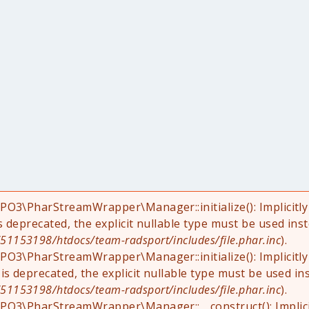
YPO3\PharStreamWrapper\Manager::initialize(): Implicit
is deprecated, the explicit nullable type must be used ins
1153198/htdocs/team-radsport/includes/file.phar.inc
).
YPO3\PharStreamWrapper\Manager::initialize(): Implicit
 is deprecated, the explicit nullable type must be used in
1153198/htdocs/team-radsport/includes/file.phar.inc
).
YPO3\PharStreamWrapper\Manager::__construct(): Implic