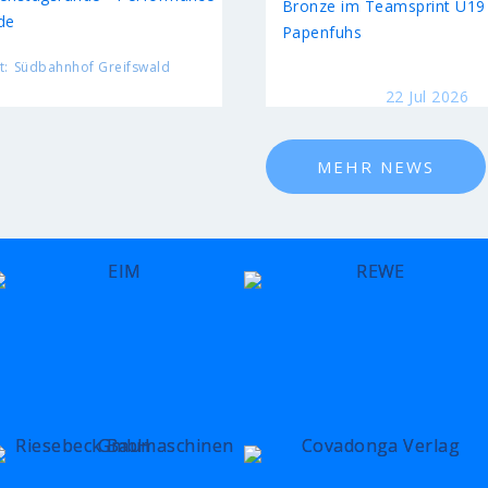
Bronze im Teamsprint U19 
de
Papenfuhs
t:
Südbahnhof Greifswald
22 Jul 2026
MEHR NEWS