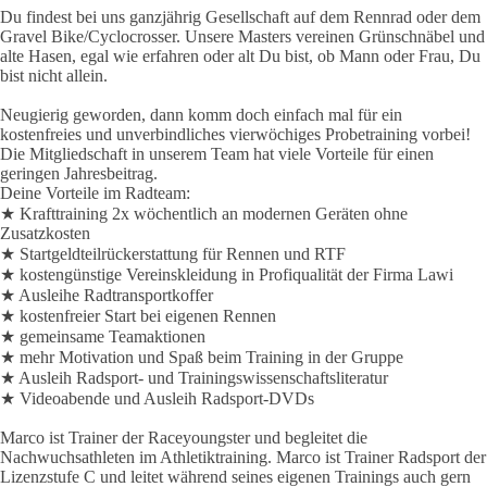
Du findest bei uns ganzjährig Gesellschaft auf dem Rennrad oder dem
Gravel Bike/Cyclocrosser. Unsere Masters vereinen Grünschnäbel und
alte Hasen, egal wie erfahren oder alt Du bist, ob Mann oder Frau, Du
bist nicht allein.
Neugierig geworden, dann komm doch einfach mal für ein
kostenfreies und unverbindliches vierwöchiges Probetraining vorbei!
Die Mitgliedschaft in unserem Team hat viele Vorteile für einen
geringen Jahresbeitrag.
Deine Vorteile im Radteam:
★ Krafttraining 2x wöchentlich an modernen Geräten ohne
Zusatzkosten
★ Startgeldteilrückerstattung für Rennen und RTF
★ kostengünstige Vereinskleidung in Profiqualität der Firma Lawi
★ Ausleihe Radtransportkoffer
★ kostenfreier Start bei eigenen Rennen
★ gemeinsame Teamaktionen
★ mehr Motivation und Spaß beim Training in der Gruppe
★ Ausleih Radsport- und Trainingswissenschaftsliteratur
★ Videoabende und Ausleih Radsport-DVDs
Marco ist Trainer der Raceyoungster und begleitet die
Nachwuchsathleten im Athletiktraining. Marco ist Trainer Radsport der
Lizenzstufe C und leitet während seines eigenen Trainings auch gern