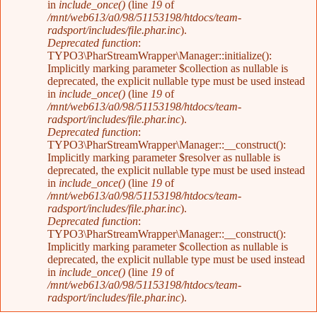
in
include_once()
(line
19
of
/mnt/web613/a0/98/51153198/htdocs/team-
radsport/includes/file.phar.inc
).
Deprecated function
:
TYPO3\PharStreamWrapper\Manager::initialize():
Implicitly marking parameter $collection as nullable is
deprecated, the explicit nullable type must be used instead
in
include_once()
(line
19
of
/mnt/web613/a0/98/51153198/htdocs/team-
radsport/includes/file.phar.inc
).
Deprecated function
:
TYPO3\PharStreamWrapper\Manager::__construct():
Implicitly marking parameter $resolver as nullable is
deprecated, the explicit nullable type must be used instead
in
include_once()
(line
19
of
/mnt/web613/a0/98/51153198/htdocs/team-
radsport/includes/file.phar.inc
).
Deprecated function
:
TYPO3\PharStreamWrapper\Manager::__construct():
Implicitly marking parameter $collection as nullable is
deprecated, the explicit nullable type must be used instead
in
include_once()
(line
19
of
/mnt/web613/a0/98/51153198/htdocs/team-
radsport/includes/file.phar.inc
).