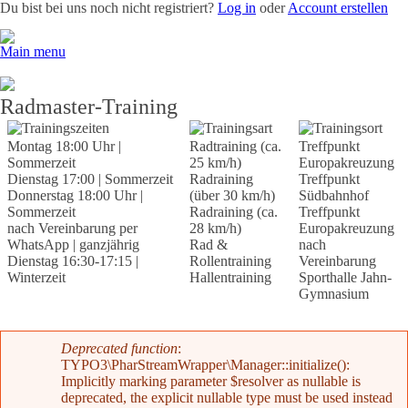
Du bist bei uns noch nicht registriert?
Log in
oder
Account erstellen
Main menu
Team
News
Radevents
Angebote
Shop
Kontakt
Radmaster-Training
Trainingszeiten
Trainingsart
Trainingsort
Montag 18:00 Uhr |
Radtraining (ca.
Treffpunkt
Sommerzeit
25 km/h)
Europakreuzung
Dienstag 17:00 | Sommerzeit
Radraining
Treffpunkt
Donnerstag 18:00 Uhr |
(über 30 km/h)
Südbahnhof
Sommerzeit
Radraining (ca.
Treffpunkt
nach Vereinbarung per
28 km/h)
Europakreuzung
WhatsApp | ganzjährig
Rad &
nach
Dienstag 16:30-17:15 |
Rollentraining
Vereinbarung
Winterzeit
Hallentraining
Sporthalle Jahn-
Gymnasium
Fehlermeldung
Deprecated function
:
TYPO3\PharStreamWrapper\Manager::initialize():
Implicitly marking parameter $resolver as nullable is
deprecated, the explicit nullable type must be used instead