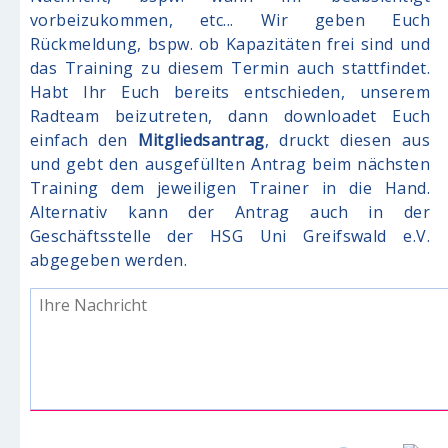
vorbeizukommen, etc... Wir geben Euch
Nachname
*
Rückmeldung, bspw. ob Kapazitäten frei sind und
das Training zu diesem Termin auch stattfindet.
Ort
*
Habt Ihr Euch bereits entschieden, unserem
Radteam beizutreten, dann downloadet Euch
E-Mail
*
einfach den
Mitgliedsantrag
, druckt diesen aus
und gebt den ausgefüllten Antrag beim nächsten
Telefon
Training dem jeweiligen Trainer in die Hand.
Alternativ kann der Antrag auch in der
Ihr Anliegen
*
Geschäftsstelle der HSG Uni Greifswald e.V.
abgegeben werden.
Ihre Nachricht
*