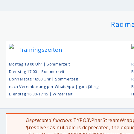
Radma
Trainingszeiten
Montag 18:00 Uhr | Sommerzeit
R
Dienstag 17:00 | Sommerzeit
R
Donnerstag 18:00 Uhr | Sommerzeit
R
nach Vereinbarung per WhatsApp | ganzjährig
R
Dienstag 16:30-17:15 | Winterzeit
H
Deprecated function
: TYPO3\PharStreamWrapper
Fehlermeldung
$resolver as nullable is deprecated, the expli