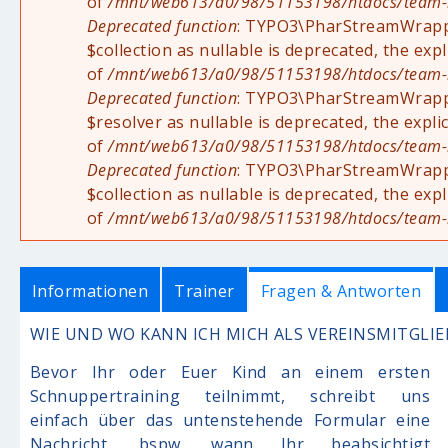
of
/mnt/web613/a0/98/51153198/htdocs/team-rad
Deprecated function
: TYPO3\PharStreamWrapper
$collection as nullable is deprecated, the exp
of
/mnt/web613/a0/98/51153198/htdocs/team-rad
Deprecated function
: TYPO3\PharStreamWrappe
$resolver as nullable is deprecated, the expli
of
/mnt/web613/a0/98/51153198/htdocs/team-rad
Deprecated function
: TYPO3\PharStreamWrappe
$collection as nullable is deprecated, the exp
of
/mnt/web613/a0/98/51153198/htdocs/team-rad
Fragen & Antworten
Informationen
Trainer
WIE UND WO KANN ICH MICH ALS VEREINSMITGLI
Anmeldeinfo
Bevor Ihr oder Euer Kind an einem ersten
Anrede
*
Schnuppertraining teilnimmt, schreibt uns
einfach über das untenstehende Formular eine
Vorname
*
Nachricht, bspw. wann Ihr beabsichtigt