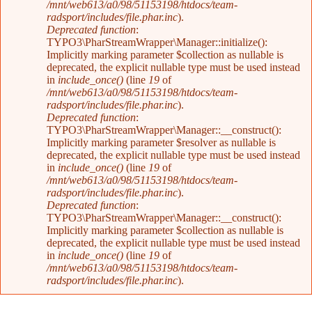
/mnt/web613/a0/98/51153198/htdocs/team-
radsport/includes/file.phar.inc
).
Deprecated function
:
TYPO3\PharStreamWrapper\Manager::initialize():
Implicitly marking parameter $collection as nullable is
deprecated, the explicit nullable type must be used instead
in
include_once()
(line
19
of
/mnt/web613/a0/98/51153198/htdocs/team-
radsport/includes/file.phar.inc
).
Deprecated function
:
TYPO3\PharStreamWrapper\Manager::__construct():
Implicitly marking parameter $resolver as nullable is
deprecated, the explicit nullable type must be used instead
in
include_once()
(line
19
of
/mnt/web613/a0/98/51153198/htdocs/team-
radsport/includes/file.phar.inc
).
Deprecated function
:
TYPO3\PharStreamWrapper\Manager::__construct():
Implicitly marking parameter $collection as nullable is
deprecated, the explicit nullable type must be used instead
in
include_once()
(line
19
of
/mnt/web613/a0/98/51153198/htdocs/team-
radsport/includes/file.phar.inc
).