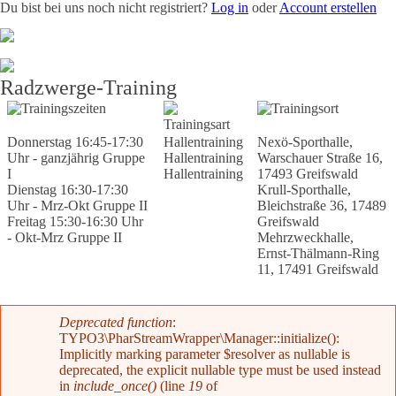
Du bist bei uns noch nicht registriert?
Log in
oder
Account erstellen
Team
News
Radevents
Angebote
Shop
Kontakt
Radzwerge-Training
Trainingszeiten
Trainingsort
Trainingsart
Donnerstag 16:45-17:30
Hallentraining
Nexö-Sporthalle,
Uhr - ganzjährig Gruppe
Hallentraining
Warschauer Straße 16,
I
Hallentraining
17493 Greifswald
Dienstag 16:30-17:30
Krull-Sporthalle,
Uhr - Mrz-Okt Gruppe II
Bleichstraße 36, 17489
Freitag 15:30-16:30 Uhr
Greifswald
- Okt-Mrz Gruppe II
Mehrzweckhalle,
Ernst-Thälmann-Ring
11, 17491 Greifswald
Fehlermeldung
Deprecated function
:
TYPO3\PharStreamWrapper\Manager::initialize():
Implicitly marking parameter $resolver as nullable is
deprecated, the explicit nullable type must be used instead
in
include_once()
(line
19
of