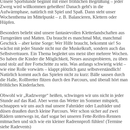
Unsere Sportstunde beginnt mit einer fröhlichen Begrüßung – jeder
Zwerg wird willkommen geheißen! Danach geht's in die
Aufwärmphase, natürlich mit Spiel und Spaß. Dann steht unser
Wochenthema im Mittelpunkt – z. B. Balancieren, Klettern oder
Hüpfen.
Besonders beliebt sind unsere fantasievollen Kletterlandschaften aus
Turngeräten und Matten. Da braucht es manchmal Mut, manchmal
Geschick – aber keine Sorge: Wer Hilfe braucht, bekommt sie! So
wächst mit jeder Stunde nicht nur die Muskelkraft, sondern auch das
Selbstvertrauen. Ein Thema begleitet uns meist über mehrere Wochen.
So haben die Kinder die Möglichkeit, Neues auszuprobieren, zu üben
und stolz auf ihre Fortschritte zu sein. Was anfangs schwierig wirkt –
wie eine Rolle vorwärts – klappt plötzlich ganz selbstverständlich!
Natürlich kommt auch das Spielen nicht zu kurz: Bälle sausen durch
die Halle, Rollbretter flitzen durch den Parcours, und überall hört man
fröhliches Kinderlachen.
Obwohl wir „Radzwerge“ heißen, schwingen wir uns nicht in jeder
Stunde auf das Rad. Aber wenn das Wetter im Sommer mitspielt,
schnappen wir uns auch mal unsere Fahrräder oder Laufräder und
düsen draußen durch kleine Parcours. Wer schon sicher auf zwei
Rädern unterwegs ist, darf sogar bei unseren Fette-Reifen-Rennen
mitmachen und sich wie ein kleiner Radrennprofi fühlen! (Termine
siehe Radevents)