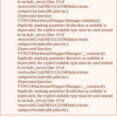
in
include_once()
(line
19
of
/mnt/web613/a0/98/51153198/htdocs/team-
radsport/includes/file.phar.inc
).
Deprecated function
:
TYPO3\PharStreamWrapper\Manager::initialize():
Implicitly marking parameter $collection as nullable is
deprecated, the explicit nullable type must be used instead
in
include_once()
(line
19
of
/mnt/web613/a0/98/51153198/htdocs/team-
radsport/includes/file.phar.inc
).
Deprecated function
:
TYPO3\PharStreamWrapper\Manager::__construct():
Implicitly marking parameter $resolver as nullable is
deprecated, the explicit nullable type must be used instead
in
include_once()
(line
19
of
/mnt/web613/a0/98/51153198/htdocs/team-
radsport/includes/file.phar.inc
).
Deprecated function
:
TYPO3\PharStreamWrapper\Manager::__construct():
Implicitly marking parameter $collection as nullable is
deprecated, the explicit nullable type must be used instead
in
include_once()
(line
19
of
/mnt/web613/a0/98/51153198/htdocs/team-
radsport/includes/file.phar.inc
).