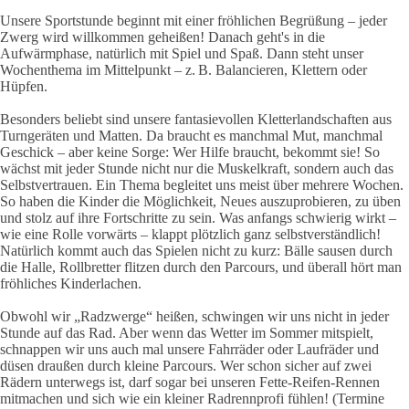
Unsere Sportstunde beginnt mit einer fröhlichen Begrüßung – jeder
Zwerg wird willkommen geheißen! Danach geht's in die
Aufwärmphase, natürlich mit Spiel und Spaß. Dann steht unser
Wochenthema im Mittelpunkt – z. B. Balancieren, Klettern oder
Hüpfen.
Besonders beliebt sind unsere fantasievollen Kletterlandschaften aus
Turngeräten und Matten. Da braucht es manchmal Mut, manchmal
Geschick – aber keine Sorge: Wer Hilfe braucht, bekommt sie! So
wächst mit jeder Stunde nicht nur die Muskelkraft, sondern auch das
Selbstvertrauen. Ein Thema begleitet uns meist über mehrere Wochen.
So haben die Kinder die Möglichkeit, Neues auszuprobieren, zu üben
und stolz auf ihre Fortschritte zu sein. Was anfangs schwierig wirkt –
wie eine Rolle vorwärts – klappt plötzlich ganz selbstverständlich!
Natürlich kommt auch das Spielen nicht zu kurz: Bälle sausen durch
die Halle, Rollbretter flitzen durch den Parcours, und überall hört man
fröhliches Kinderlachen.
Obwohl wir „Radzwerge“ heißen, schwingen wir uns nicht in jeder
Stunde auf das Rad. Aber wenn das Wetter im Sommer mitspielt,
schnappen wir uns auch mal unsere Fahrräder oder Laufräder und
düsen draußen durch kleine Parcours. Wer schon sicher auf zwei
Rädern unterwegs ist, darf sogar bei unseren Fette-Reifen-Rennen
mitmachen und sich wie ein kleiner Radrennprofi fühlen! (Termine