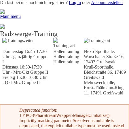
Du bist bei uns noch nicht registriert?
Log in
oder
Account erstellen
Main menu
Team
News
Radevents
Angebote
Shop
Kontakt
Radzwerge-Training
Trainingszeiten
Trainingsort
Trainingsart
Donnerstag 16:45-17:30
Hallentraining
Nexö-Sporthalle,
Uhr - ganzjährig Gruppe
Hallentraining
Warschauer Straße 16,
I
Hallentraining
17493 Greifswald
Dienstag 16:30-17:30
Krull-Sporthalle,
Uhr - Mrz-Okt Gruppe II
Bleichstraße 36, 17489
Freitag 15:30-16:30 Uhr
Greifswald
- Okt-Mrz Gruppe II
Mehrzweckhalle,
Ernst-Thälmann-Ring
11, 17491 Greifswald
Fehlermeldung
Deprecated function
:
TYPO3\PharStreamWrapper\Manager::initialize():
Implicitly marking parameter $resolver as nullable is
deprecated, the explicit nullable type must be used instead