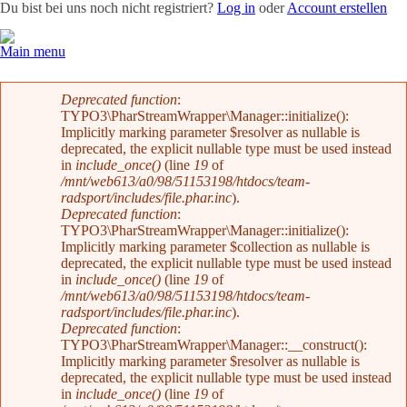
Du bist bei uns noch nicht registriert?
Log in
oder
Account erstellen
Main menu
Team
News
Radevents
Angebote
Shop
Kontakt
Fehlermeldung
Deprecated function
:
TYPO3\PharStreamWrapper\Manager::initialize():
Implicitly marking parameter $resolver as nullable is
deprecated, the explicit nullable type must be used instead
in
include_once()
(line
19
of
/mnt/web613/a0/98/51153198/htdocs/team-
radsport/includes/file.phar.inc
).
Deprecated function
:
TYPO3\PharStreamWrapper\Manager::initialize():
Implicitly marking parameter $collection as nullable is
deprecated, the explicit nullable type must be used instead
in
include_once()
(line
19
of
/mnt/web613/a0/98/51153198/htdocs/team-
radsport/includes/file.phar.inc
).
Deprecated function
:
TYPO3\PharStreamWrapper\Manager::__construct():
Implicitly marking parameter $resolver as nullable is
deprecated, the explicit nullable type must be used instead
in
include_once()
(line
19
of