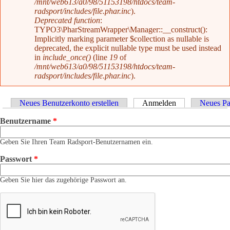
/mnt/web613/a0/98/51153198/htdocs/team-
radsport/includes/file.phar.inc
).
Deprecated function
:
TYPO3\PharStreamWrapper\Manager::__construct():
Implicitly marking parameter $collection as nullable is
deprecated, the explicit nullable type must be used instead
in
include_once()
(line
19
of
/mnt/web613/a0/98/51153198/htdocs/team-
radsport/includes/file.phar.inc
).
Haupt-Reiter
Neues Benutzerkonto erstellen
Anmelden
(aktiver Reiter)
Neues Pa
Benutzername
*
Geben Sie Ihren Team Radsport-Benutzernamen ein.
Passwort
*
Geben Sie hier das zugehörige Passwort an.