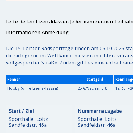
Fette Reifen
Lizenzklassen
Jedermannrennen
Teilna
Informationen
Anmeldung
Die 15. Loitzer Radsporttage finden am 05.10.2025 sta
die sich gerne im Wettkampf messen möchten, verans
vollgesperrter Straße. Zudem gibt es eine extra Frau
Rennen
Startgeld
Rennläng
Hobby (ohne Lizenzklassen)
25 €/Nachm. 5 €
12 Rd. =
Start / Ziel
Nummernausgabe
Sporthalle, Loitz
Sporthalle, Loitz
Sandfeldstr. 46a
Sandfeldstr. 46a