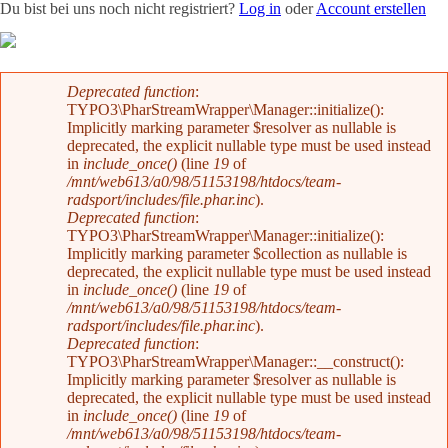
Du bist bei uns noch nicht registriert?
Log in
oder
Account erstellen
Team
News
Radevents
Angebote
Shop
Kontakt
Fehlermeldung
Deprecated function
:
TYPO3\PharStreamWrapper\Manager::initialize():
Implicitly marking parameter $resolver as nullable is
deprecated, the explicit nullable type must be used instead
in
include_once()
(line
19
of
/mnt/web613/a0/98/51153198/htdocs/team-
radsport/includes/file.phar.inc
).
Deprecated function
:
TYPO3\PharStreamWrapper\Manager::initialize():
Implicitly marking parameter $collection as nullable is
deprecated, the explicit nullable type must be used instead
in
include_once()
(line
19
of
/mnt/web613/a0/98/51153198/htdocs/team-
radsport/includes/file.phar.inc
).
Deprecated function
:
TYPO3\PharStreamWrapper\Manager::__construct():
Implicitly marking parameter $resolver as nullable is
deprecated, the explicit nullable type must be used instead
in
include_once()
(line
19
of
/mnt/web613/a0/98/51153198/htdocs/team-