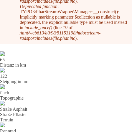
radsport/includes/file.phar.inc
).
Deprecated function
:
TYPO3\PharStreamWrapper\Manager::__construct():
Implicitly marking parameter $collection as nullable is
deprecated, the explicit nullable type must be used instead
in
include_once()
(line
19
of
/mnt/web613/a0/98/51153198/htdocs/team-
radsport/includes/file.phar.inc
).
65
Distanz in km
122
Steigung in hm
flach
Topographie
Straße Asphalt
Straße Pflaster
Terrain
Rennrad