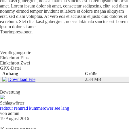
clita kasd gubergren, no sea takimata sanctus est Lorem ipsum dolor sit
amet. Lorem ipsum dolor sit amet, consetetur sadipscing elitr, sed diam
nonumy eirmod tempor invidunt ut labore et dolore magna aliquyam
erat, sed diam voluptua. At vero eos et accusam et justo duo dolores et
ea rebum. Stet clita kasd gubergren, no sea takimata sanctus est Lorem
ipsum dolor sit amet.
Tourimpressionen
Verpflegungsorte
Einkehrort Eins
Einkehrort Zwei
GPX-Datei
Anhang
Größe
Download File
2.34 MB
Bewertung
Schlagwörter
radtour rennrad kummerower see lang
von
admin
19 August 2016