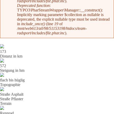
radsport/includes/file.phar.inc
).
Deprecated function
:
TYPO3\PharStreamWrapper\Manager::__construct():
Implicitly marking parameter $collection as nullable is
deprecated, the explicit nullable type must be used instead
in
include_once()
(line
19
of
/mnt/web613/a0/98/51153198/htdocs/team-
radsport/includes/file.phar.inc
).
173
Distanz in km
572
Steigung in hm
flach bis hüglig
Topographie
Straße Asphalt
Straße Pflaster
Terrain
Rennrad