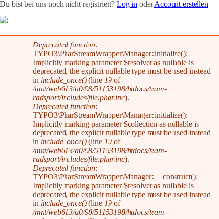
Du bist bei uns noch nicht registriert?
Log in
oder
Account erstellen
Team
News
Radevents
Angebote
Shop
Kontakt
Fehlermeldung
Deprecated function
:
TYPO3\PharStreamWrapper\Manager::initialize():
Implicitly marking parameter $resolver as nullable is
deprecated, the explicit nullable type must be used instead
in
include_once()
(line
19
of
/mnt/web613/a0/98/51153198/htdocs/team-
radsport/includes/file.phar.inc
).
Deprecated function
:
TYPO3\PharStreamWrapper\Manager::initialize():
Implicitly marking parameter $collection as nullable is
deprecated, the explicit nullable type must be used instead
in
include_once()
(line
19
of
/mnt/web613/a0/98/51153198/htdocs/team-
radsport/includes/file.phar.inc
).
Deprecated function
:
TYPO3\PharStreamWrapper\Manager::__construct():
Implicitly marking parameter $resolver as nullable is
deprecated, the explicit nullable type must be used instead
in
include_once()
(line
19
of
/mnt/web613/a0/98/51153198/htdocs/team-