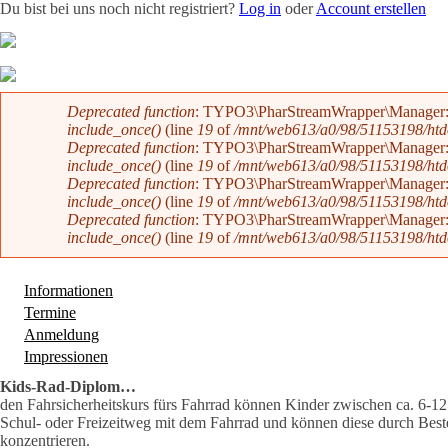
Du bist bei uns noch nicht registriert?
Log in
oder
Account erstellen
Team
News
Radevents
Angebote
Shop
Kontakt
Fehlermeldung
Deprecated function
: TYPO3\PharStreamWrapper\Manager::initi
include_once()
(line
19
of
/mnt/web613/a0/98/51153198/htdoc
Deprecated function
: TYPO3\PharStreamWrapper\Manager::initi
include_once()
(line
19
of
/mnt/web613/a0/98/51153198/htdoc
Deprecated function
: TYPO3\PharStreamWrapper\Manager::__co
include_once()
(line
19
of
/mnt/web613/a0/98/51153198/htdoc
Deprecated function
: TYPO3\PharStreamWrapper\Manager::__co
include_once()
(line
19
of
/mnt/web613/a0/98/51153198/htdoc
Informationen
(aktiver Reiter)
Termine
Anmeldung
Impressionen
Kids-Rad-Diplom…
den Fahrsicherheitskurs fürs Fahrrad können Kinder zwischen ca. 6-12
Schul- oder Freizeitweg mit dem Fahrrad und können diese durch Best
konzentrieren.