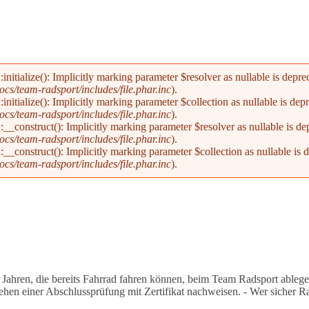
alize(): Implicitly marking parameter $resolver as nullable is deprecat
s/team-radsport/includes/file.phar.inc
).
alize(): Implicitly marking parameter $collection as nullable is deprec
s/team-radsport/includes/file.phar.inc
).
nstruct(): Implicitly marking parameter $resolver as nullable is depre
s/team-radsport/includes/file.phar.inc
).
nstruct(): Implicitly marking parameter $collection as nullable is dep
s/team-radsport/includes/file.phar.inc
).
 Jahren, die bereits Fahrrad fahren können, beim Team Radsport ablege
ehen einer Abschlussprüfung mit Zertifikat nachweisen. - Wer sicher 