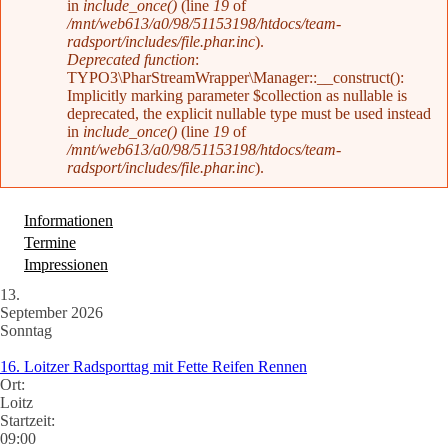
in
include_once()
(line
19
of
/mnt/web613/a0/98/51153198/htdocs/team-
radsport/includes/file.phar.inc
).
Deprecated function
:
TYPO3\PharStreamWrapper\Manager::__construct():
Implicitly marking parameter $collection as nullable is
deprecated, the explicit nullable type must be used instead
in
include_once()
(line
19
of
/mnt/web613/a0/98/51153198/htdocs/team-
radsport/includes/file.phar.inc
).
Informationen
Termine
(aktiver Reiter)
Impressionen
13.
September 2026
Sonntag
16. Loitzer Radsporttag mit Fette Reifen Rennen
Ort:
Loitz
Startzeit:
09:00