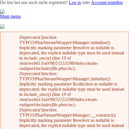
Du bist bei uns noch nicht registriert?
Log in
oder
Account erstellen
Main menu
Team
News
Radevents
Angebote
Shop
Kontakt
Fehlermeldung
Deprecated function
:
TYPO3\PharStreamWrapper\Manager::initialize():
Implicitly marking parameter $resolver as nullable is
deprecated, the explicit nullable type must be used instead
in
include_once()
(line
19
of
/mnt/web613/a0/98/51153198/htdocs/team-
radsport/includes/file.phar.inc
).
Deprecated function
:
TYPO3\PharStreamWrapper\Manager::initialize():
Implicitly marking parameter $collection as nullable is
deprecated, the explicit nullable type must be used instead
in
include_once()
(line
19
of
/mnt/web613/a0/98/51153198/htdocs/team-
radsport/includes/file.phar.inc
).
Deprecated function
:
TYPO3\PharStreamWrapper\Manager::__construct():
Implicitly marking parameter $resolver as nullable is
deprecated, the explicit nullable type must be used instead