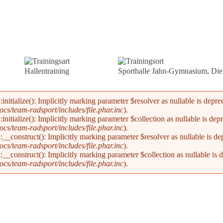
Trainingsart
Trainingsort
Hallentraining
Sporthalle Jahn-Gymnasium, Diet
alize(): Implicitly marking parameter $resolver as nullable is deprecat
s/team-radsport/includes/file.phar.inc
).
alize(): Implicitly marking parameter $collection as nullable is deprec
s/team-radsport/includes/file.phar.inc
).
nstruct(): Implicitly marking parameter $resolver as nullable is depre
s/team-radsport/includes/file.phar.inc
).
nstruct(): Implicitly marking parameter $collection as nullable is dep
s/team-radsport/includes/file.phar.inc
).