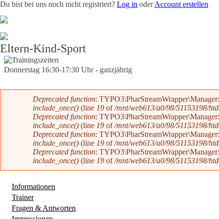
Du bist bei uns noch nicht registriert?
Log in
oder
Account erstellen
Team
News
Radevents
Angebote
Shop
Kontakt
Eltern-Kind-Sport
Trainingszeiten
Donnerstag 16:30-17:30 Uhr - ganzjährig
Fehlermeldung
Deprecated function
: TYPO3\PharStreamWrapper\Manager::initi
include_once()
(line
19
of
/mnt/web613/a0/98/51153198/htdoc
Deprecated function
: TYPO3\PharStreamWrapper\Manager::initi
include_once()
(line
19
of
/mnt/web613/a0/98/51153198/htdoc
Deprecated function
: TYPO3\PharStreamWrapper\Manager::__co
include_once()
(line
19
of
/mnt/web613/a0/98/51153198/htdoc
Deprecated function
: TYPO3\PharStreamWrapper\Manager::__co
include_once()
(line
19
of
/mnt/web613/a0/98/51153198/htdoc
Informationen
Trainer
(aktiver Reiter)
Fragen & Antworten
Impressionen