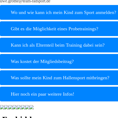
uwe.grothe@team-radsport.de
Wo und wie kann ich mein Kind zum Sport anmelden?
Gibt es die Möglichkeit eines Probetrainings?
Kann ich als Elternteil beim Training dabei sein?
Was kostet der Mitgliedsbeitrag?
Was sollte mein Kind zum Hallensport mitbringen?
Hier noch ein paar weitere Infos!