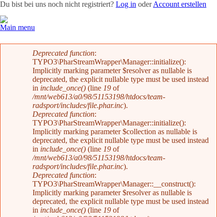
Du bist bei uns noch nicht registriert?
Log in
oder
Account erstellen
Main menu
Team
News
Radevents
Angebote
Shop
Kontakt
Fehlermeldung
Deprecated function
:
TYPO3\PharStreamWrapper\Manager::initialize():
Implicitly marking parameter $resolver as nullable is
deprecated, the explicit nullable type must be used instead
in
include_once()
(line
19
of
/mnt/web613/a0/98/51153198/htdocs/team-
radsport/includes/file.phar.inc
).
Deprecated function
:
TYPO3\PharStreamWrapper\Manager::initialize():
Implicitly marking parameter $collection as nullable is
deprecated, the explicit nullable type must be used instead
in
include_once()
(line
19
of
/mnt/web613/a0/98/51153198/htdocs/team-
radsport/includes/file.phar.inc
).
Deprecated function
:
TYPO3\PharStreamWrapper\Manager::__construct():
Implicitly marking parameter $resolver as nullable is
deprecated, the explicit nullable type must be used instead
in
include_once()
(line
19
of