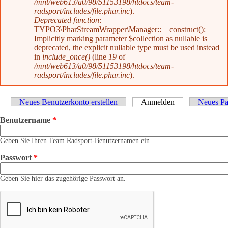
/mnt/web613/a0/98/51153198/htdocs/team-
radsport/includes/file.phar.inc
).
Deprecated function
:
TYPO3\PharStreamWrapper\Manager::__construct():
Implicitly marking parameter $collection as nullable is
deprecated, the explicit nullable type must be used instead
in
include_once()
(line
19
of
/mnt/web613/a0/98/51153198/htdocs/team-
radsport/includes/file.phar.inc
).
Haupt-Reiter
Neues Benutzerkonto erstellen
Anmelden
(aktiver Reiter)
Neues Pa
Benutzername
*
Geben Sie Ihren Team Radsport-Benutzernamen ein.
Passwort
*
Geben Sie hier das zugehörige Passwort an.