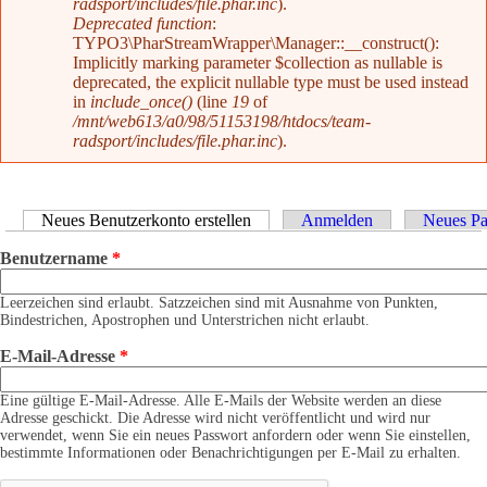
radsport/includes/file.phar.inc
).
Deprecated function
:
TYPO3\PharStreamWrapper\Manager::__construct():
Implicitly marking parameter $collection as nullable is
deprecated, the explicit nullable type must be used instead
in
include_once()
(line
19
of
/mnt/web613/a0/98/51153198/htdocs/team-
radsport/includes/file.phar.inc
).
Haupt-Reiter
Neues Benutzerkonto erstellen
(aktiver Reiter)
Anmelden
Neues Pa
Benutzername
*
Leerzeichen sind erlaubt. Satzzeichen sind mit Ausnahme von Punkten,
Bindestrichen, Apostrophen und Unterstrichen nicht erlaubt.
E-Mail-Adresse
*
Eine gültige E-Mail-Adresse. Alle E-Mails der Website werden an diese
Adresse geschickt. Die Adresse wird nicht veröffentlicht und wird nur
verwendet, wenn Sie ein neues Passwort anfordern oder wenn Sie einstellen,
bestimmte Informationen oder Benachrichtigungen per E-Mail zu erhalten.