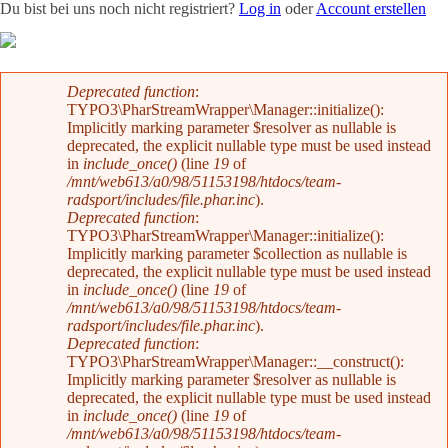
Du bist bei uns noch nicht registriert?
Log in
oder
Account erstellen
Team
News
Radevents
Angebote
Shop
Kontakt
Fehlermeldung
Deprecated function
:
TYPO3\PharStreamWrapper\Manager::initialize():
Implicitly marking parameter $resolver as nullable is
deprecated, the explicit nullable type must be used instead
in
include_once()
(line
19
of
/mnt/web613/a0/98/51153198/htdocs/team-
radsport/includes/file.phar.inc
).
Deprecated function
:
TYPO3\PharStreamWrapper\Manager::initialize():
Implicitly marking parameter $collection as nullable is
deprecated, the explicit nullable type must be used instead
in
include_once()
(line
19
of
/mnt/web613/a0/98/51153198/htdocs/team-
radsport/includes/file.phar.inc
).
Deprecated function
:
TYPO3\PharStreamWrapper\Manager::__construct():
Implicitly marking parameter $resolver as nullable is
deprecated, the explicit nullable type must be used instead
in
include_once()
(line
19
of
/mnt/web613/a0/98/51153198/htdocs/team-