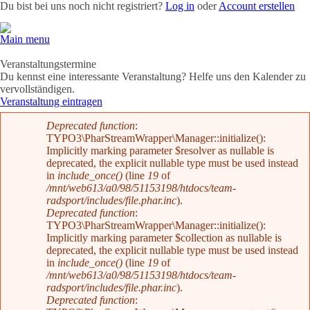
Du bist bei uns noch nicht registriert?
Log in
oder
Account erstellen
Main menu
Team
News
Radevents
Angebote
Shop
Kontakt
Veranstaltungstermine
Du kennst eine interessante Veranstaltung? Helfe uns den Kalender zu
vervollständigen.
Veranstaltung eintragen
Fehlermeldung
Deprecated function
:
TYPO3\PharStreamWrapper\Manager::initialize():
Implicitly marking parameter $resolver as nullable is
deprecated, the explicit nullable type must be used instead
in
include_once()
(line
19
of
/mnt/web613/a0/98/51153198/htdocs/team-
radsport/includes/file.phar.inc
).
Deprecated function
:
TYPO3\PharStreamWrapper\Manager::initialize():
Implicitly marking parameter $collection as nullable is
deprecated, the explicit nullable type must be used instead
in
include_once()
(line
19
of
/mnt/web613/a0/98/51153198/htdocs/team-
radsport/includes/file.phar.inc
).
Deprecated function
: