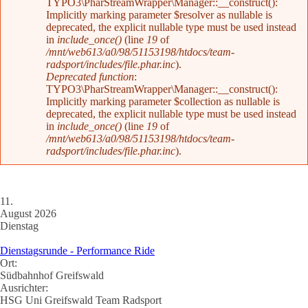
TYPO3\PharStreamWrapper\Manager::__construct():
Implicitly marking parameter $resolver as nullable is
deprecated, the explicit nullable type must be used instead
in
include_once()
(line
19
of
/mnt/web613/a0/98/51153198/htdocs/team-
radsport/includes/file.phar.inc
).
Deprecated function
:
TYPO3\PharStreamWrapper\Manager::__construct():
Implicitly marking parameter $collection as nullable is
deprecated, the explicit nullable type must be used instead
in
include_once()
(line
19
of
/mnt/web613/a0/98/51153198/htdocs/team-
radsport/includes/file.phar.inc
).
11.
August 2026
Dienstag
Dienstagsrunde - Performance Ride
Ort:
Südbahnhof Greifswald
Ausrichter:
HSG Uni Greifswald Team Radsport