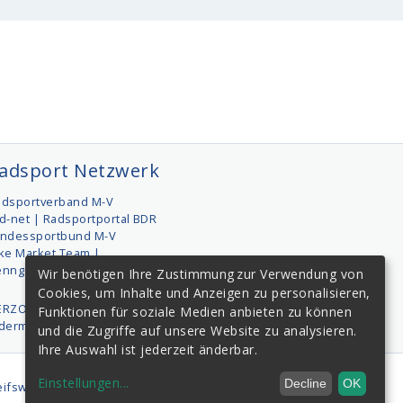
adsport Netzwerk
adsportverband M-V
d-net | Radsportportal BDR
andessportbund M-V
ke Market Team |
enngemeinschaft
Wir benötigen Ihre Zustimmung zur Verwendung von
Cookies, um Inhalte und Anzeigen zu personalisieren,
ERZOG-SPORT | Sportservice
Funktionen für soziale Medien anbieten zu können
edermanntermine.de
und die Zugriffe auf unsere Website zu analysieren.
Ihre Auswahl ist jederzeit änderbar.
Einstellungen
...
Decline
OK
ifswald e.V.