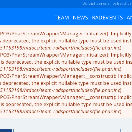
Du bist bei uns noch nicht r
TEAM
NEWS
RADEVENTS
A
YPO3\PharStreamWrapper\Manager::initialize(): Implicit
is deprecated, the explicit nullable type must be used ins
1153198/htdocs/team-radsport/includes/file.phar.inc
).
YPO3\PharStreamWrapper\Manager::initialize(): Implicit
 is deprecated, the explicit nullable type must be used in
1153198/htdocs/team-radsport/includes/file.phar.inc
).
YPO3\PharStreamWrapper\Manager::__construct(): Implic
is deprecated, the explicit nullable type must be used ins
1153198/htdocs/team-radsport/includes/file.phar.inc
).
YPO3\PharStreamWrapper\Manager::__construct(): Implic
 is deprecated, the explicit nullable type must be used in
1153198/htdocs/team-radsport/includes/file.phar.inc
).