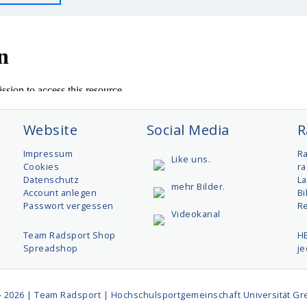
Website
Social Media
R
t
Impressum
R
Like uns.
Cookies
ra
Datenschutz
L
mehr Bilder.
Account anlegen
Bi
Passwort vergessen
R
Videokanal
Team Radsport Shop
H
Spreadshop
j
- 2026 | Team Radsport | Hochschulsportgemeinschaft Universität Gre