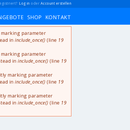
egistriert?
Log in
oder
Account erstellen
NGEBOTE
SHOP
KONTAKT
ly marking parameter
tead in
include_once()
(line
19
ly marking parameter
stead in
include_once()
(line
19
itly marking parameter
tead in
include_once()
(line
19
itly marking parameter
stead in
include_once()
(line
19