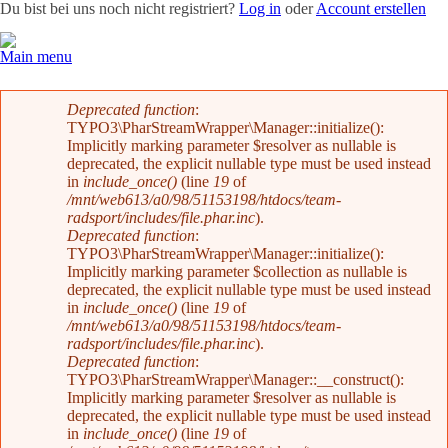
Du bist bei uns noch nicht registriert?
Log in
oder
Account erstellen
Main menu
Team
News
Radevents
Angebote
Shop
Kontakt
Fehlermeldung
Deprecated function
:
TYPO3\PharStreamWrapper\Manager::initialize():
Implicitly marking parameter $resolver as nullable is
deprecated, the explicit nullable type must be used instead
in
include_once()
(line
19
of
/mnt/web613/a0/98/51153198/htdocs/team-
radsport/includes/file.phar.inc
).
Deprecated function
:
TYPO3\PharStreamWrapper\Manager::initialize():
Implicitly marking parameter $collection as nullable is
deprecated, the explicit nullable type must be used instead
in
include_once()
(line
19
of
/mnt/web613/a0/98/51153198/htdocs/team-
radsport/includes/file.phar.inc
).
Deprecated function
:
TYPO3\PharStreamWrapper\Manager::__construct():
Implicitly marking parameter $resolver as nullable is
deprecated, the explicit nullable type must be used instead
in
include_once()
(line
19
of