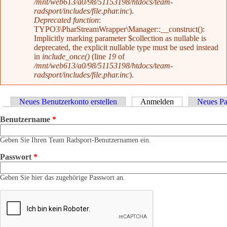
/mnt/web613/a0/98/51153198/htdocs/team-
radsport/includes/file.phar.inc
).
Deprecated function
:
TYPO3\PharStreamWrapper\Manager::__construct():
Implicitly marking parameter $collection as nullable is
deprecated, the explicit nullable type must be used instead
in
include_once()
(line
19
of
/mnt/web613/a0/98/51153198/htdocs/team-
radsport/includes/file.phar.inc
).
Haupt-Reiter
Neues Benutzerkonto erstellen
Anmelden
(aktiver Reiter)
Neues Pa
Benutzername
*
Geben Sie Ihren Team Radsport-Benutzernamen ein.
Passwort
*
Geben Sie hier das zugehörige Passwort an.