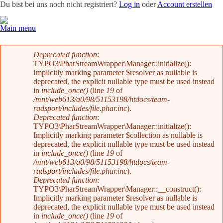
Du bist bei uns noch nicht registriert?
Log in
oder
Account erstellen
Main menu
Team
News
Radevents
Angebote
Shop
Kontakt
Fehlermeldung
Deprecated function
:
TYPO3\PharStreamWrapper\Manager::initialize():
Implicitly marking parameter $resolver as nullable is
deprecated, the explicit nullable type must be used instead
in
include_once()
(line
19
of
/mnt/web613/a0/98/51153198/htdocs/team-
radsport/includes/file.phar.inc
).
Deprecated function
:
TYPO3\PharStreamWrapper\Manager::initialize():
Implicitly marking parameter $collection as nullable is
deprecated, the explicit nullable type must be used instead
in
include_once()
(line
19
of
/mnt/web613/a0/98/51153198/htdocs/team-
radsport/includes/file.phar.inc
).
Deprecated function
:
TYPO3\PharStreamWrapper\Manager::__construct():
Implicitly marking parameter $resolver as nullable is
deprecated, the explicit nullable type must be used instead
in
include_once()
(line
19
of