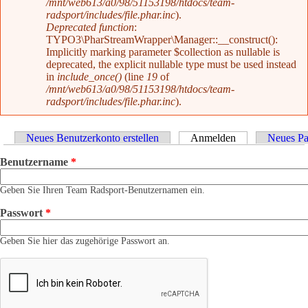
/mnt/web613/a0/98/51153198/htdocs/team-
radsport/includes/file.phar.inc
).
Deprecated function
:
TYPO3\PharStreamWrapper\Manager::__construct():
Implicitly marking parameter $collection as nullable is
deprecated, the explicit nullable type must be used instead
in
include_once()
(line
19
of
/mnt/web613/a0/98/51153198/htdocs/team-
radsport/includes/file.phar.inc
).
Haupt-Reiter
Neues Benutzerkonto erstellen
Anmelden
(aktiver Reiter)
Neues Pa
Benutzername
*
Geben Sie Ihren Team Radsport-Benutzernamen ein.
Passwort
*
Geben Sie hier das zugehörige Passwort an.