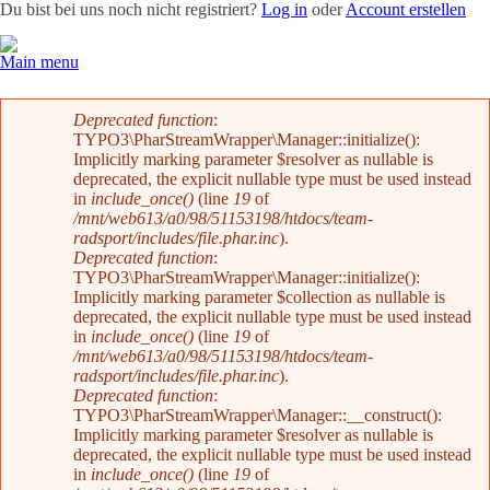
Du bist bei uns noch nicht registriert?
Log in
oder
Account erstellen
Main menu
Team
News
Radevents
Angebote
Shop
Kontakt
Fehlermeldung
Deprecated function
:
TYPO3\PharStreamWrapper\Manager::initialize():
Implicitly marking parameter $resolver as nullable is
deprecated, the explicit nullable type must be used instead
in
include_once()
(line
19
of
/mnt/web613/a0/98/51153198/htdocs/team-
radsport/includes/file.phar.inc
).
Deprecated function
:
TYPO3\PharStreamWrapper\Manager::initialize():
Implicitly marking parameter $collection as nullable is
deprecated, the explicit nullable type must be used instead
in
include_once()
(line
19
of
/mnt/web613/a0/98/51153198/htdocs/team-
radsport/includes/file.phar.inc
).
Deprecated function
:
TYPO3\PharStreamWrapper\Manager::__construct():
Implicitly marking parameter $resolver as nullable is
deprecated, the explicit nullable type must be used instead
in
include_once()
(line
19
of