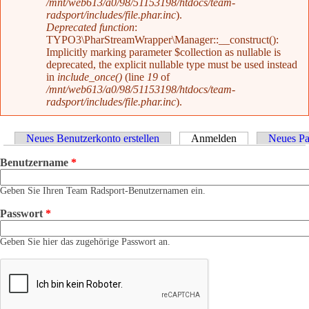
/mnt/web613/a0/98/51153198/htdocs/team-
radsport/includes/file.phar.inc
).
Deprecated function
:
TYPO3\PharStreamWrapper\Manager::__construct():
Implicitly marking parameter $collection as nullable is
deprecated, the explicit nullable type must be used instead
in
include_once()
(line
19
of
/mnt/web613/a0/98/51153198/htdocs/team-
radsport/includes/file.phar.inc
).
Haupt-Reiter
Neues Benutzerkonto erstellen
Anmelden
(aktiver Reiter)
Neues Pa
Benutzername
*
Geben Sie Ihren Team Radsport-Benutzernamen ein.
Passwort
*
Geben Sie hier das zugehörige Passwort an.