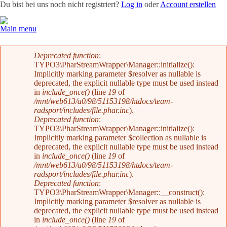
Du bist bei uns noch nicht registriert?
Log in
oder
Account erstellen
Main menu
Team
News
Radevents
Angebote
Shop
Kontakt
Fehlermeldung
Deprecated function
:
TYPO3\PharStreamWrapper\Manager::initialize():
Implicitly marking parameter $resolver as nullable is
deprecated, the explicit nullable type must be used instead
in
include_once()
(line
19
of
/mnt/web613/a0/98/51153198/htdocs/team-
radsport/includes/file.phar.inc
).
Deprecated function
:
TYPO3\PharStreamWrapper\Manager::initialize():
Implicitly marking parameter $collection as nullable is
deprecated, the explicit nullable type must be used instead
in
include_once()
(line
19
of
/mnt/web613/a0/98/51153198/htdocs/team-
radsport/includes/file.phar.inc
).
Deprecated function
:
TYPO3\PharStreamWrapper\Manager::__construct():
Implicitly marking parameter $resolver as nullable is
deprecated, the explicit nullable type must be used instead
in
include_once()
(line
19
of