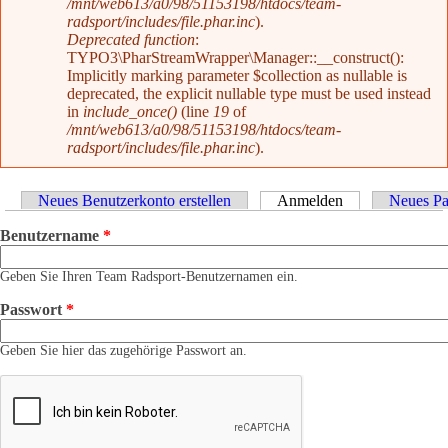
/mnt/web613/a0/98/51153198/htdocs/team-
radsport/includes/file.phar.inc
).
Deprecated function
:
TYPO3\PharStreamWrapper\Manager::__construct():
Implicitly marking parameter $collection as nullable is
deprecated, the explicit nullable type must be used instead
in
include_once()
(line
19
of
/mnt/web613/a0/98/51153198/htdocs/team-
radsport/includes/file.phar.inc
).
Haupt-Reiter
Neues Benutzerkonto erstellen
Anmelden
(aktiver Reiter)
Neues Pa
Benutzername
*
Geben Sie Ihren Team Radsport-Benutzernamen ein.
Passwort
*
Geben Sie hier das zugehörige Passwort an.