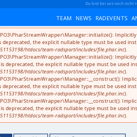
Du bist bei uns noch nicht r
TEAM
NEWS
RADEVENTS
A
YPO3\PharStreamWrapper\Manager::initialize(): Implicit
is deprecated, the explicit nullable type must be used ins
1153198/htdocs/team-radsport/includes/file.phar.inc
).
YPO3\PharStreamWrapper\Manager::initialize(): Implicit
 is deprecated, the explicit nullable type must be used in
1153198/htdocs/team-radsport/includes/file.phar.inc
).
YPO3\PharStreamWrapper\Manager::__construct(): Implic
is deprecated, the explicit nullable type must be used ins
1153198/htdocs/team-radsport/includes/file.phar.inc
).
YPO3\PharStreamWrapper\Manager::__construct(): Implic
 is deprecated, the explicit nullable type must be used in
1153198/htdocs/team-radsport/includes/file.phar.inc
).