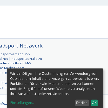
adsport Netzwerk
adsportverband M-V
d-net | Radsportportal BDR
andessportbund M-V
ke Market Team |
enngemeinschaft
Wir benötigen Ihre Zustimmung zur Verwendung von
Cookies, um Inhalte und Anzeigen zu personalisieren,
ERZOG-SPORT | Sportservice
Funktionen für soziale Medien anbieten zu können
edermanntermine.de
und die Zugriffe auf unsere Website zu analysieren.
Ihre Auswahl ist jederzeit änderbar.
Einstellungen
...
Decline
OK
ifswald e.V.