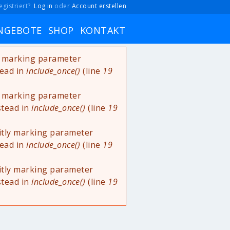
egistriert?
Log in
oder
Account erstellen
NGEBOTE
SHOP
KONTAKT
ly marking parameter
tead in
include_once()
(line
19
ly marking parameter
stead in
include_once()
(line
19
itly marking parameter
tead in
include_once()
(line
19
itly marking parameter
stead in
include_once()
(line
19