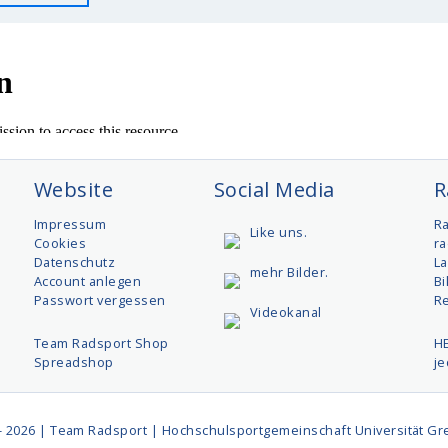
Website
Social Media
R
t
Impressum
R
Like uns.
Cookies
ra
Datenschutz
L
mehr Bilder.
Account anlegen
Bi
Passwort vergessen
R
Videokanal
Team Radsport Shop
H
Spreadshop
j
- 2026 | Team Radsport | Hochschulsportgemeinschaft Universität Gre